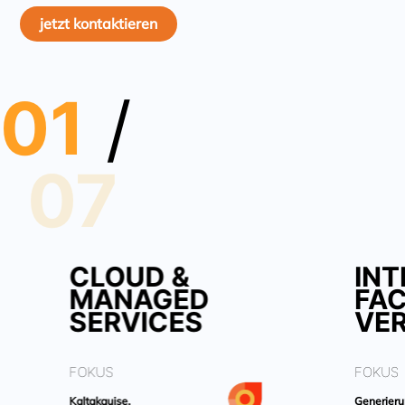
jetzt kontaktieren
01
/
07
CLOUD &
INT
MANAGED
FA
SERVICES
VE
FOKUS
FOKUS
Kaltakquise,
Generieru