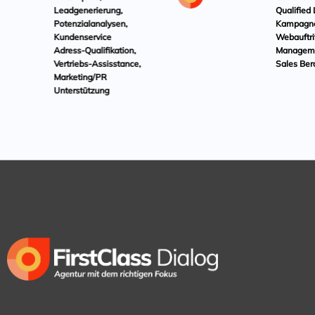
Leadgenerierung,
Qualified 
Potenzialanalysen,
Kampagne
Kundenservice
Webauftrit
Adress-Qualifikation,
Managemen
Vertriebs-Assisstance,
Sales Ber
Marketing/PR
Unterstützung